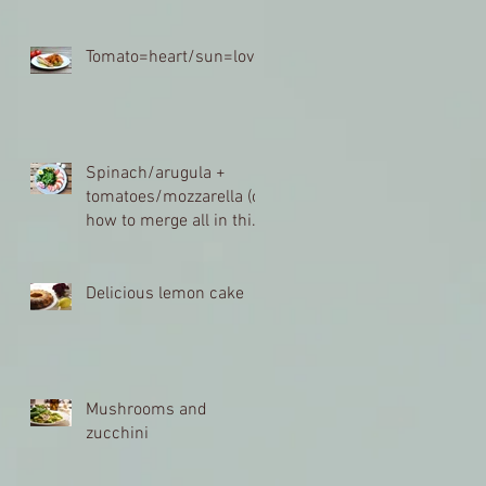
Tomato=heart/sun=love
Spinach/arugula +
tomatoes/mozzarella (or
how to merge all in this
life)
Delicious lemon cake
Mushrooms and
zucchini