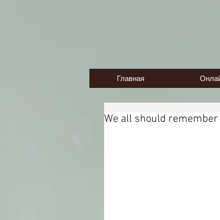
Главная
Онла
We all should remember e