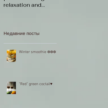
relaxation and
stress reduction
Недавние посты
Winter smoothie ❄️❄️❄️
"Red" green coctail♥️