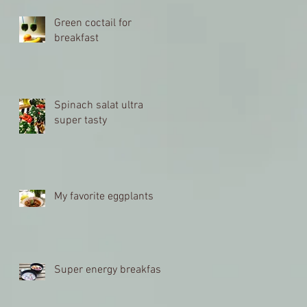
Green coctail for
breakfast
Spinach salat ultra
super tasty
My favorite eggplants
Super energy breakfast