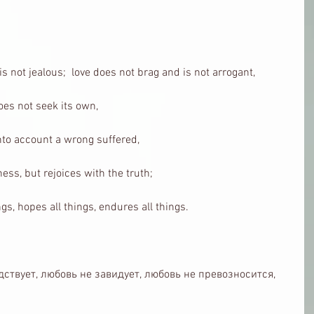
 is not jealous;  love does not brag and is not arrogant, 
oes not seek its own, 
nto account a wrong suffered, 
ess, but rejoices with the truth; 
ngs, hopes all things, endures all things. 
ствует, любовь не завидует, любовь не превозносится,