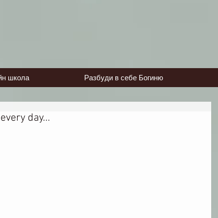
йн школа
Разбуди в себе Богиню
very day...