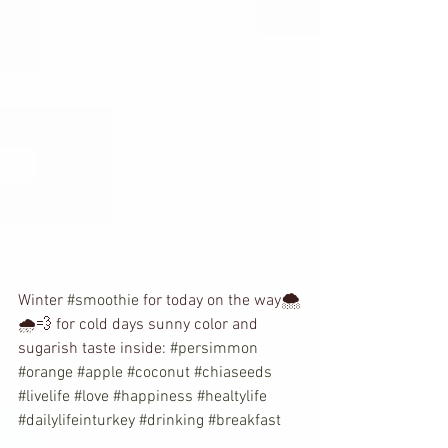
Winter 
#smoothie
 for today on the way🌨
🌧💨 for cold days sunny color and 
sugarish taste inside: 
#persimmon
#orange
#apple
#coconut
#chiaseeds
#livelife
#love
#happiness
#healtylife
#dailylifeinturkey
#drinking
#breakfast