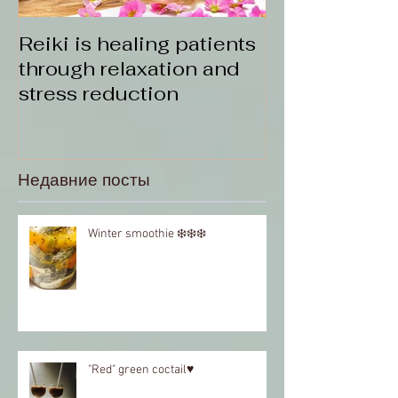
Reiki is healing patients
through relaxation and
stress reduction
Недавние посты
Winter smoothie ❄️❄️❄️
"Red" green coctail♥️