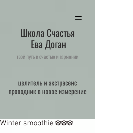
Школа Счастья
Ева Доган
твой путь к счастью и гармонии
целитель и экстрасенс
проводник в новое измерение
Winter smoothie ❄️❄️❄️